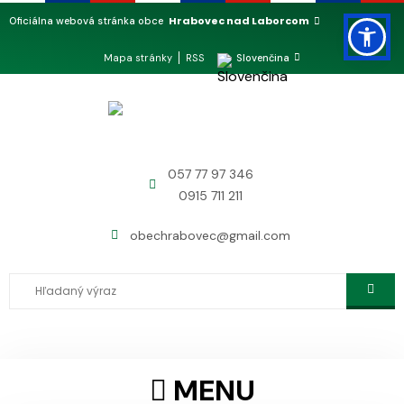
Hrabovec nad Laborcom
Oficiálna webová stránka obce
Mapa stránky
RSS
Slovenčina
057 77 97 346
0915 711 211
obechrabovec@gmail.com
MENU