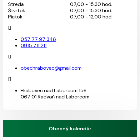
Streda
07,00 - 15,30 hod.
Štvrtok
07,00 - 15,30 hod.
Piatok
07,00 - 12,00 hod.
057 77 97 346
0915 711 211
obechrabovec@gmail.com
Hrabovec nad Laborcom 156
067 01 Radvaň nad Laborcom
Obecný kalendár