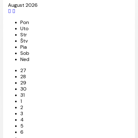
August 2026
Pon
Uto
Str
Štv
Pia
Sob
Ned
27
28
29
28
7
11
30
31
1
2
3
4
5
6