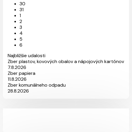
30
31
1
2
3
4
5
6
Najbližšie udalosti
Zber plastov, kovových obalov a nápojových kartónov
7.8.2026
Zber papiera
11.8.2026
Zber komunálneho odpadu
28.8.2026