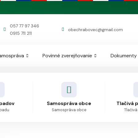
057 77 97 346
obechrabovec@gmail.com
0915 711 211
amospráva
Povinné zverejňovanie
Dokumenty
padov
Samospráva obce
Tlačivá 
dpadu
Samospráva obce
Tlačivá