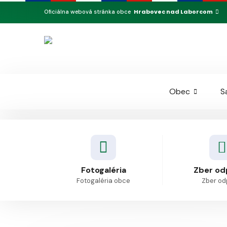
Hrabovec nad Laborcom
Oficiálna webová stránka obce
Obec
S
Fotogaléria
Zber od
Fotogaléria obce
Zber o