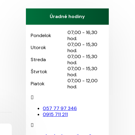
Úradné hodiny
07,00 - 16,30
Pondelok
hod.
07,00 - 15,30
Utorok
hod.
07,00 - 15,30
Streda
hod.
07,00 - 15,30
Štvrtok
hod.
07,00 - 12,00
Piatok
hod.
057 77 97 346
0915 711 211