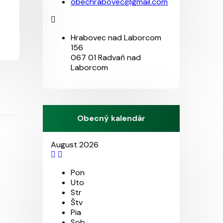
obechrabovec@gmail.com
Hrabovec nad Laborcom
156
067 01 Radvaň nad
Laborcom
Obecný kalendár
August 2026
Pon
Uto
Str
Štv
Pia
Sob