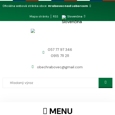
Hrabovec nad Laborcom
Oficiálna webová stránka obce
Mapa stránky
RSS
Slovenčina
057 77 97 346
0915 711 211
obechrabovec@gmail.com
MENU