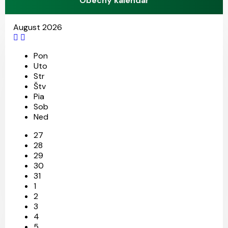
Obecný kalendár
August 2026
28
7
11
Pon
Uto
Str
Štv
Pia
Sob
Ned
27
28
29
30
31
1
2
3
4
5